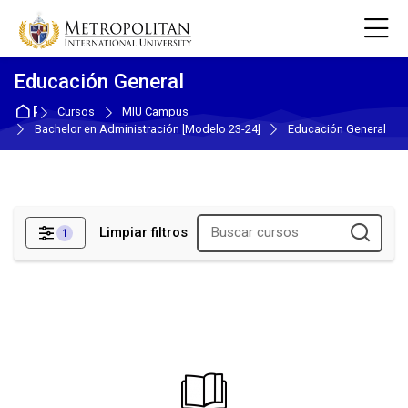
Skip to navigation
Skip to login form
Salta al contenido principal
Skip to accessibility options
Skip to footer
Skip accessibility options
Educación General
Página Principal
Cursos
MIU Campus
Bachelor en Administración [Modelo 23-24]
Educación General
Limpiar filtros
1
Filtros